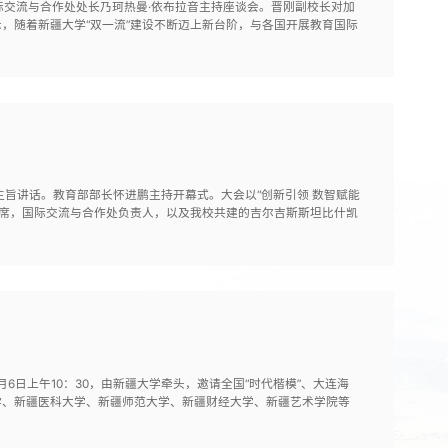
国际交流与合作处处长乃珂热曼·依布拉音主持座谈会。晋刚副校长对加
，随着新疆大学“双一流”建设不断迈上新台阶，与各国开展教育国际
主旨讲话。教育部部长怀进鹏主持开幕式。大会以“创新引领 数智赋能
出席，国际交流与合作处负责人，以及我校共建的吉尔吉斯斯坦比什凯
6日上午10：30，由新疆大学牵头，邀请全国“时代楷模”、大连海
学、新疆医科大学、新疆师范大学、新疆财经大学、新疆艺术学院等