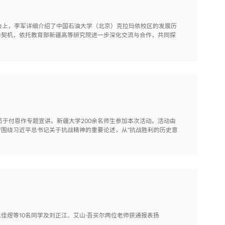
会上，李军详细介绍了中国石油大学（北京）克拉玛依校区的发展历
为契机，依托教育部新疆高等研究院进一步深化交流与合作，共同探
究员于付恩作专题宣讲。新疆大学200余名师生参加本次活动。活动由
围绕习近平总书记关于抗战精神的重要论述，从“抗战胜利的历史意
佳煜等10名同学及刘正江、艾山·吾买尔两位老师获通报表扬