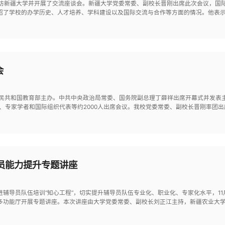
一行到访新疆大学并开展了交流座谈会。新疆大学党委常委、副校长晋刚出席此次会议，
绍了学校的办学历史、人才培养、学科建设以及国际交流与合作等方面的情况。他表示
会
中华人民共和国教育部主办。中共中央政治局常委、国务院副总理丁薛祥出席开幕式并发表
、专家学者和国际组织代表等约2000人出席会议。我校党委常委、副校长晋刚率团
员能力提升专题讲座
导员队伍培训“知心工程”，切实提升辅导员队伍专业化、职业化、专家化水平，11月
多功能厅开展专题讲座。本次讲座由大学党委常委、副校长刘正江主持，新疆农业大