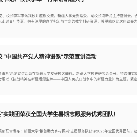
书记、校长李军来访我校并座谈交流。新疆大学党委常委、副校长冯新龙主持座谈会。
已走过百年华诞，拥有深厚的办学积淀与丰富的教学科研资源，希望能以此次座谈会
校 “中国共产党人精神谱系”示范宣讲活动
党人精神谱系”示范宣讲活动在新疆大学友好校区举行。新疆大学校史研究会会长、特聘研
付恩以《抗战精神在新疆熠熠生辉——中国人民抗日战争中的新疆力量》为主题，紧密
兴”实践团荣获全国大学生暑期志愿服务优秀团队！
部联合发布：新疆大学“推普助力乡村振兴”志愿服务队获评2025年全国优秀团队，赵