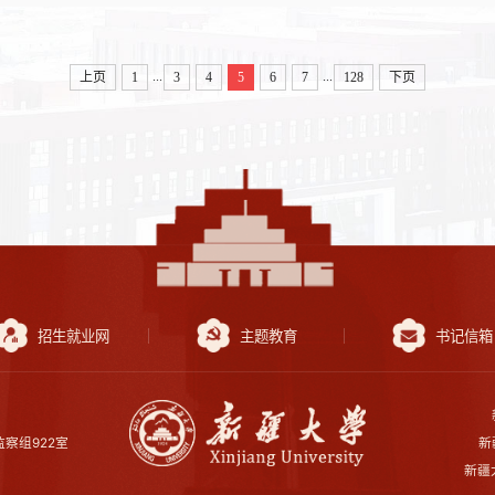
...
...
上页
1
3
4
5
6
7
128
下页
招生就业网
主题教育
书记信箱
察组922室
新
新疆