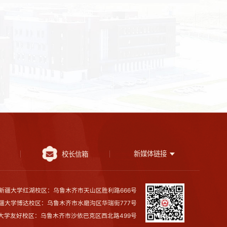
新媒体链接
校长信箱
新疆大学红湖校区：乌鲁木齐市天山区胜利路666号
疆大学博达校区：乌鲁木齐市水磨沟区华瑞街777号
大学友好校区：乌鲁木齐市沙依巴克区西北路499号