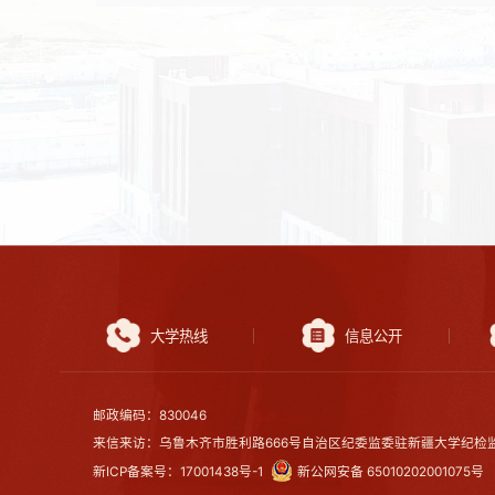
大学热线
信息公开
邮政编码：830046
来信来访：乌鲁木齐市胜利路666号自治区纪委监委驻新疆大学纪检监
新ICP备案号：17001438号-1
新公网安备 65010202001075号