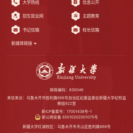
大学热线
信息公开
招生就业网
主题教育
书记信箱
校长信箱
新媒体链接
邮政编码：830046
来信来访：乌鲁木齐市胜利路666号自治区纪委监委驻新疆大学纪检监
察组922室
新ICP备案号：17001438号-1
新公网安备 65010202001075号
新疆大学红湖校区：乌鲁木齐市天山区胜利路666号