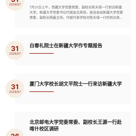
2026/07
7月31日上午，西藏大学党委常委、副校长陈天禄一行到访新疆
大学。新疆大学党委书记代斌会见来宾。座谈会由新疆大学党委
常委、副校长杨磊主持。代斌代表学校对陈天禄一行的到访表示
热烈欢迎。他指出，新疆大学与西藏大学同处祖国西部边疆，共
同肩负着为党育人、为国育才的初心使命。铸牢中华民族共同体
意识是新时代党的民族工作的主线，两校在服务区域高质量发
展、推进中华民族共同体建设方面承担着共同的时代责任。他表
示，两校...
白春礼院士在新疆大学作专题报告
31
2026/07
厦门大学校长胡文平院士一行来访新疆大学
31
2026/07
北京邮电大学党委常委、副校长王源一行赴
喀什校区调研