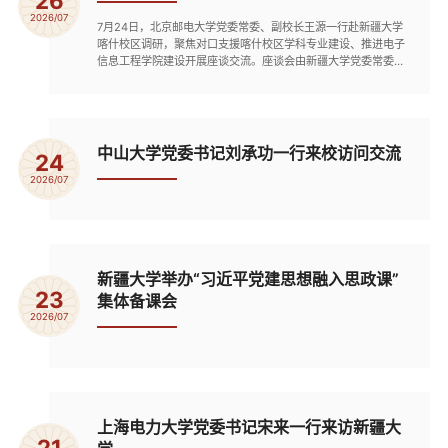
26
2026/07
7月24日，北京邮电大学党委常委、副校长王源一行赴新疆大学
喀什校区调研，聚焦对口支援喀什校区学科专业建设、推进电子
信息工程学院建设开展座谈交流。座谈会由新疆大学党委常委、
副校长晋刚主持。晋刚对北京邮电大学党委常委、副校长王源一
行的到来表示欢迎，向北京邮电大学长期以来对新疆大学建设发
展给予的关心和对喀什校区援建的鼎力支持表示感谢。他介绍了
喀什校区建设的重大意义、办学概况、学科布局、招生规划、教
师队伍...
中山大学党委书记刘承功一行来校访问交流
24
2026/07
新疆大学举办“习近平党建思想融入思政课”
23
集体备课会
2026/07
上海电力大学党委书记宋来一行来访新疆大
21