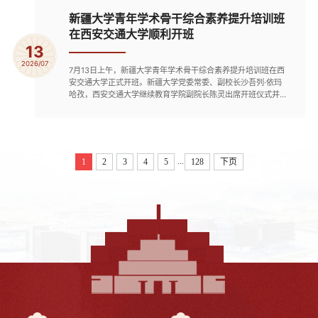
提高政治判断力、政治领悟力、政治执行力，把铸牢中华民族共
同体意识...
新疆大学青年学术骨干综合素养提升培训班
在西安交通大学顺利开班
13
2026/07
7月13日上午，新疆大学青年学术骨干综合素养提升培训班在西
安交通大学正式开班。新疆大学党委常委、副校长沙吾列·依玛
哈孜，西安交通大学继续教育学院副院长陈灵出席开班仪式并致
辞。我校“双培”计划的33名青年骨干教师参加此次培训。沙吾列
·依玛哈孜代表新疆大学向西安交通大学长期以来的关心支持致
以诚挚敬意，并向为本次培训班辛勤授课和提供帮助的专家老师
们表示衷心感谢。她强调，青年干部是学校事业接续发展的生力
军，是...
...
1
2
3
4
5
128
下页