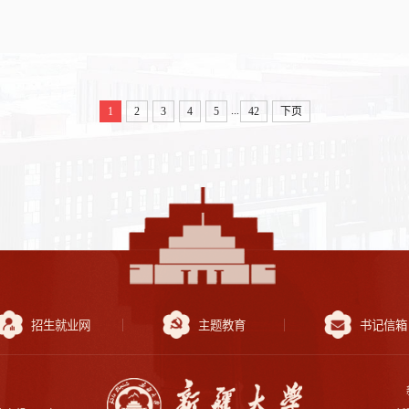
...
1
2
3
4
5
42
下页
招生就业网
主题教育
书记信箱