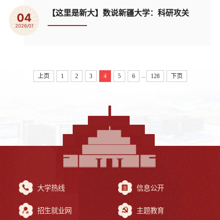
【这里是新大】数说新疆大学：科研攻关
04
2026/01
...
上页
1
2
3
4
5
6
128
下页
大学热线
信息公开
招生就业网
主题教育