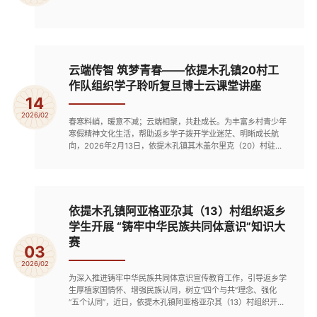
云端传智 筑梦青春——依提木孔镇20村工
作队组织学子聆听复旦博士云课堂讲座
14
2026/02
春寒料峭，暖意不减；云端相聚，共赴成长。为丰富乡村青少年
寒假精神文化生活，帮助返乡学子拨开学业迷茫、明晰成长航
向，2026年2月13日，依提木孔镇其木盖尔里克（20）村驻村
工作队精心谋划、细致部署，组织本村返乡大学生、高中生及初
中生代表，齐聚一堂，认真聆听复旦大学社会发展与公共政策学
院俞志元博士带来的“点亮未来:生涯目标探索之旅”云课堂公益讲
座，让优质教育资源跨越山海，为乡村青春梦想插上翅膀。直播
屏幕前...
依提木孔镇阿亚格亚尕其（13）村组织返乡
学生开展 “铸牢中华民族共同体意识”知识大
赛
03
2026/02
为深入推进铸牢中华民族共同体意识宣传教育工作，引导返乡学
生厚植家国情怀、增强民族认同，树立“四个与共”理念、强化
“五个认同”，近日，依提木孔镇阿亚格亚尕其（13）村组织开展
返乡学生铸牢中华民族共同体意识知识大赛，吸引辖区内多名返