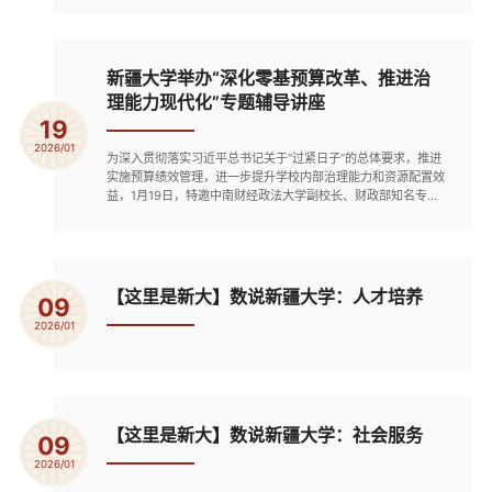
乡学生踊跃参与，以赛促学、以学促知，让中华民族共同体意识
在青年心中落地生根。本次大赛紧扣铸牢中华民族共同体意识核
心要义，竞赛题目兼具知识性与趣味性，内容涵盖党的民族理论
政...
新疆大学举办“深化零基预算改革、推进治
理能力现代化”专题辅导讲座
19
2026/01
为深入贯彻落实习近平总书记关于“过紧日子”的总体要求，推进
实施预算绩效管理，进一步提升学校内部治理能力和资源配置效
益，1月19日，特邀中南财经政法大学副校长、财政部知名专
家、行政事业单位会计准则制定重要参与者张琦教授来校，为全
校处级以上领导干部及相关业务领域人员作了题为《中南财经政
法大学零基预算改革实践》的专题辅导讲座。校党委常委、副校
长汪烈军主持。汪烈军代表学校对张琦教授的到来表示热烈欢迎
和衷心...
【这里是新大】数说新疆大学：人才培养
09
2026/01
【这里是新大】数说新疆大学：社会服务
09
2026/01