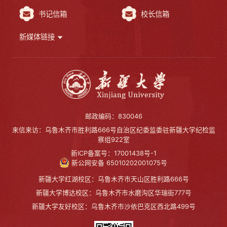
书记信箱
校长信箱
新媒体链接
邮政编码：830046
来信来访：乌鲁木齐市胜利路666号自治区纪委监委驻新疆大学纪检监
察组922室
新ICP备案号：17001438号-1
新公网安备 65010202001075号
新疆大学红湖校区：乌鲁木齐市天山区胜利路666号
新疆大学博达校区：乌鲁木齐市水磨沟区华瑞街777号
新疆大学友好校区：乌鲁木齐市沙依巴克区西北路499号