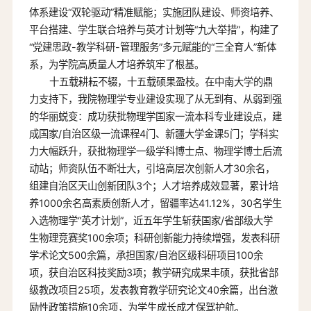
体系建设“双轮驱动”精准赋能；实施团队建设、师资培养、
平台搭建、学生联合培养与英才计划等“九大举措”，构建了
“党建思政-教学科研-管理服务”多元赋能的“三全育人”新体
系，为学院高质量人才培养筑牢了根基。
十五载耕耘不辍，十五载硕果盈枝。在中南大学的鼎
力支持下，我院物理学专业建设实现了从无到有、从弱到强
的华丽蜕变：成功获批物理学国家一流本科专业建设点，建
成国家/自治区级一流课程4门、新疆大学金课5门；学科实
力大幅跃升，获批物理学一级学科博士点、物理学博士后流
动站；师资队伍不断壮大，引培高层次创新人才30余名，
组建自治区天山创新团队3个；人才培养成效显著，累计培
养1000余名高素质创新人才，留疆率达41.12%，30名学生
入选物理学“英才计划”，近五年学生斩获国家/省部级大学
生物理竞赛奖100余项；科研创新能力持续增强，发表科研
学术论文500余篇，承担国家/自治区级科研项目100余
项，获自治区科技奖励3项；教学研究成果丰硕，获批省部
级教改项目25项，发表教育教学研究论文40余篇，出台激
励性政策措施10余项，为学生成长成才保驾护航。