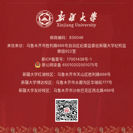
邮政编码：830046
来信来访：乌鲁木齐市胜利路666号自治区纪委监委驻新疆大学纪检监
察组922室
新ICP备案号：17001438号-1
新公网安备 65010202001075号
新疆大学红湖校区：乌鲁木齐市天山区胜利路666号
新疆大学博达校区：乌鲁木齐市水磨沟区华瑞街777号
新疆大学友好校区：乌鲁木齐市沙依巴克区西北路499号