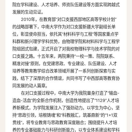
院在学科建设、人才培养、师资队伍建设等方面实现跨越式
发展的生动见证。
2010年，在教育部“对口支援西部地区高等学校计划”
的战略部署下，中南大学作为对口支援新疆大学副组长单
位，彰显使命担当，依托其“材料科学与工程”等国家重点学
科群和新兴理学学科优势，由物理学院和材料科学与工程学
院组团式包建，正式开启了对我校物理科学与技术学院的对
口支援之路。十五年来，两院秉持“一校一策、院院联系、
精准对接”原则，在党建思政、专业建设、队伍建设、人才
培养等教育教学综合改革领域开展了一系列创新探索与实
践，结下了深厚的合作情谊，共同书写了中西部高等教育协
同发展的动人篇章。
在对口支援过程中，中南大学为我院量身打造了“输血-
造血-活血”的全新合作机制，创造性地提出了“1129”人才培
养新模式，为学院发展注入了强劲动力。以学生为中心，坚
持“思政引领，培根铸魂”和“科教融汇，筑基鼎新”的“1+1双
贯线”，将专业教育与思政教育深度融合；围绕提升人才培
养的专业基础能力与科研创新能力，以专业体系建设和学科