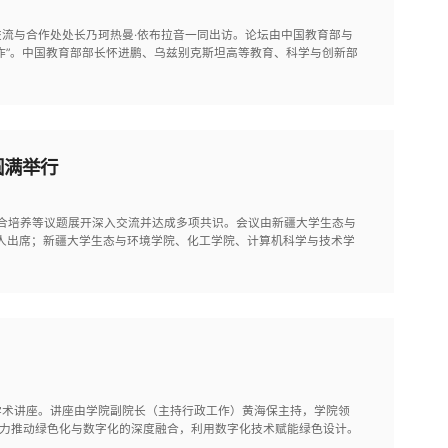
交流与合作处处长乃珂热曼·依布拉音一同出访。论坛由中国教育部与
作”。中国教育部部长怀进鹏、乌兹别克斯坦高等教育、科学与创新部
圆满举行
联合培养等议题展开深入交流并达成多项共识。会议由新疆大学生态与
1人出席；新疆大学生态与环境学院、化工学院、计算机科学与技术学
学术讲座。讲座由学院副院长（主持行政工作）黄海保主持，学院领
着力推动绿色化与数字化的深度融合，利用数字化技术赋能绿色设计。