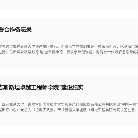
署合作备忘录
谈暨签约仪式在新疆大学博达校区举行。新疆大学党委副书记、校长马新宾，巴基斯坦发
主持。马新宾对穆罕默德·纳迪姆·贾维德一行表示热烈欢迎，对两校合作谅解备忘录
尔吉斯斯坦卓越工程师学院”建设纪实
、西安交通大学、吉尔吉斯国立技术大学和金风科技股份有限公司共同建设“中国—吉
（工程训练中心）党总支书记陶庆教授，带领新疆大学团队（机械工程学院副院长王立忠