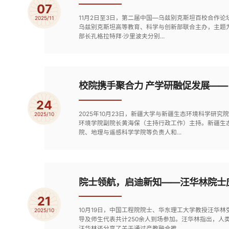
07
11月2日至3日，第二届中国—乌兹别克斯坦百校合作
2025/11
乌兹别克斯坦高等教育、科学与创新部联合主办，主题
部长孔格拉特拜·沙里波夫分别...
校院携手聚合力 产学研融促发展—
24
2025年10月23日，新疆大学与新疆生态环境科学
2025/10
环境学院副院长黄海保（主持行政工作）主持。新疆生
院、地理与遥感科学学院等负责人和...
院士领航，启迪新知——汪华林院士
21
10月19日，中国工程院院士、华东理工大学教授汪华
2025/10
导及师生代表共计250余人到场参加。汪华林指出，
汪华林还分享了关于通过产教融合推...