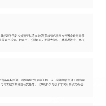
展经济学院副校长穆罕默德·纳迪姆·贾维德代表双方签署合作备忘录
的签署表示祝贺。他表示，长期以来，新疆大学与巴基斯坦政府、高校
尔吉斯斯坦卓越工程师学院”的后续工作（以下简称中吉卓越工程师学
、电气工程学院副院长樊艳芳、计算机科学与技术学院副院长艾山·吾