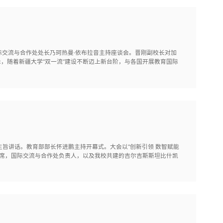
国际交流与合作处处长乃珂热曼·依布拉音主持座谈会。晋刚副校长对加
，随着新疆大学“双一流”建设不断迈上新台阶，与各国开展教育国际
主旨讲话。教育部部长怀进鹏主持开幕式。大会以“创新引领 数智赋能
出席，国际交流与合作处负责人，以及我校共建的吉尔吉斯斯坦比什凯