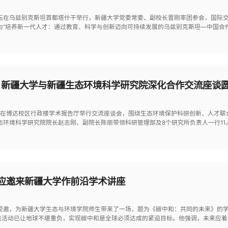
论坛在乌兹别克斯坦首都塔什干举行，新疆大学党委常委、副校长晋刚率团参会，国际
为“培养新一代人才：通过教育、科学与创新迈向可持续发展的乌兹别克斯坦—中国合
— 新疆大学与新疆生态环境科学研究院深化合作交流座谈
研究院在博达校区行政楼学术报告厅举行交流座谈会，围绕生态环境保护科研创新、人才
态环境科学研究院院长赵志刚、副院长陈丽带领科研管理部及8个研究所负责人一行1
应邀来新疆大学作前沿学术讲座
林受邀，为新疆大学生态与环境学院师生带来了一场，题为《碳中和：共同的未来》的
人类活动已让地球不堪重负，实现碳中和是全球必须达成的紧迫目标。他强调，未来应