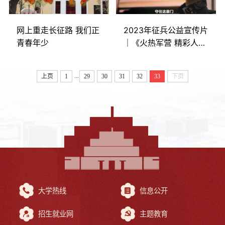
网上重走长征路 我们正
2023年征兵公益宣传片
青春年少
｜《火热军营 精彩人
生》
...
上页
1
29
30
31
32
33
下页
大学热线
信息公开
招生就业网
主题教育