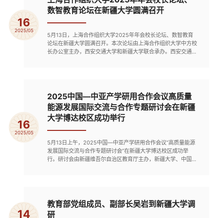
数智教育论坛在新疆大学圆满召开
16
2025/05
5月13日，上海合作组织大学2025年年会校长论坛、数智教育
论坛在新疆大学圆满召开。本次论坛由上海合作组织大学中方校
长办公室主办，西安交通大学和新疆大学联合承办。西安交通大
学、新疆大学、北京大学、白俄罗斯国立大学、太平洋国立大
学、莫斯科动力学院等国内外高校校长们发言并做主题报告。校
长论坛在新疆大学图书馆二楼学术报告厅举行，本次论坛以数字
教育、产教融合与绿色发展为主题，吸引了来自上海合作组织成
员国的多所...
2025中国—中亚产学研用合作会议高质量
能源发展国际交流与合作专题研讨会在新疆
大学博达校区成功举行
16
2025/05
5月13日上午，2025中国—中亚产学研用合作会议“高质量能源
发展国际交流与合作专题研讨会”在新疆大学博达校区成功举
行。研讨会由新疆维吾尔自治区教育厅主办，新疆大学、中国石
油大学（北京）、中国石油大学（北京）克拉玛依校区、天津大
学、石河子大学承办。自治区人民政府总督学、教育厅党组成员
孙长波，新疆大学党委副书记、校长马新宾出席开幕式并致辞。
来自哈萨克斯坦、吉尔吉斯斯坦、乌兹别克斯坦、巴基斯坦、澳
大利亚和...
教育部党组成员、副部长吴岩到新疆大学调
14
研