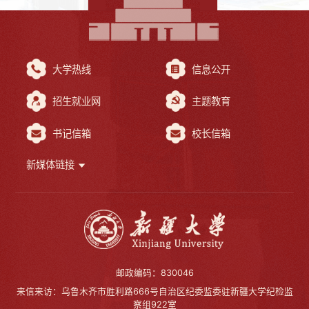
大学热线
信息公开
招生就业网
主题教育
书记信箱
校长信箱
新媒体链接
邮政编码：830046
来信来访：乌鲁木齐市胜利路666号自治区纪委监委驻新疆大学纪检监
察组922室