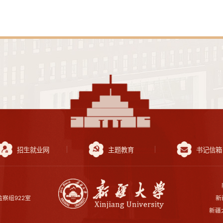
招生就业网
主题教育
书记信箱
察组922室
新
新疆