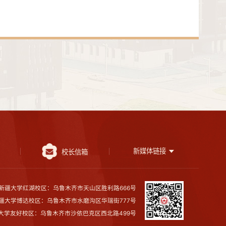
新媒体链接
校长信箱
新疆大学红湖校区：乌鲁木齐市天山区胜利路666号
疆大学博达校区：乌鲁木齐市水磨沟区华瑞街777号
大学友好校区：乌鲁木齐市沙依巴克区西北路499号