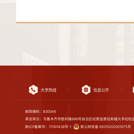
大学热线
信息公开
邮政编码：830046
来信来访：乌鲁木齐市胜利路666号自治区纪委监委驻新疆大学纪检监
新ICP备案号：17001438号-1
新公网安备 65010202001075号