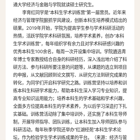
通大学经济与金融与学院就读硕士研究生。
李育红同学是“本科生学术训练营”第一届营员。近年来
经济与管理学院狠抓学风建设，创新本科生培养模式结出的
硕果。2019年开始，学院为提高学生参与学术科研活动的
热情，活跃学院学术科研氛围，培养学术素养，创办“本科
生学术训练营”，每年组织学有余力且对学术科研感兴趣的
优秀本科生100余名，每周一次开设集中培训。学院遴选青
年博士专家教授结合自身的科研经历，深入浅出地介绍了科
研方法、参与科研所要注意的问题等，从课题的选立到项目
的申报，从文献回顾到论文撰写、从研究方法到研究成果的
转化，为同学们开启科学研究之路。训练营坚持以培养和训
练本科生科研学术能力，帮助本科生深入学习专业知识，提
高专业知识运用能力；培养本科生的学术基础和学术兴趣，
全面多方位提高本科生的学术素养，为以后学习深造打下扎
实基础。训练营活动除了集中培训外，还实施了本科生导师
制，开展导师指导、团队训练，让本科生加入导师团队参与
科研活动，每年秋季学院还举办“红湖经苑”本科生学术论
坛，作为检验学生学术训练成果的平台。（来源：经济与管