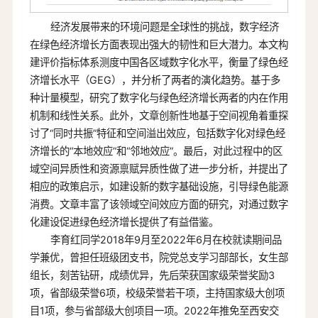
经济发展带来的环境问题是全球性的挑战，数字经济
在绿色经济增长方面表现出强大的韧性和巨大潜力。本文构
建评价指标体系测度中国各区域数字化水平，衡量了绿色经
济增长水平（GEG），并分析了两者的演化趋势。基于多
种计量模型，研究了数字化与绿色经济增长两者的内在作用
机制和线性关系。此外，文章创新性地基于空间视角着重探
讨了“同时共振”特征和空间溢出效应，包括数字化对绿色经
济增长的“本地效应”和“邻地效应”。最后，对此过程中的区
域空间异质性和资源禀赋异质性做了进一步分析，并提出了
相应的政策启示，如建设新的数字基础设施，引导绿色能源
消费。文章丰富了该领域空间效应方面的研究，对通过数字
化建设促进绿色经济增长提供了有益借鉴。
李育红同学2018年9月至2022年6月在校就读期间品
学兼优，曾担任班级团支书，院党总支学习部部长，女生部
组长，刻苦钻研，成绩优异，先后荣获国家级荣誉奖励3
项，省部级荣誉6项，校级荣誉若干项，主持国家级大创项
目1项，参与省部级大创项目一项。2022年推免至西安交