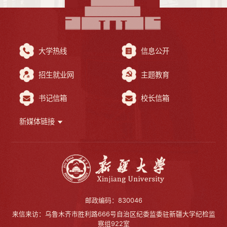
大学热线
信息公开
招生就业网
主题教育
书记信箱
校长信箱
新媒体链接
邮政编码：830046
来信来访：乌鲁木齐市胜利路666号自治区纪委监委驻新疆大学纪检监
察组922室