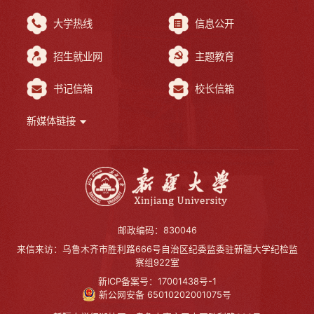
大学热线
信息公开
招生就业网
主题教育
书记信箱
校长信箱
新媒体链接
邮政编码：830046
来信来访：乌鲁木齐市胜利路666号自治区纪委监委驻新疆大学纪检监
察组922室
新ICP备案号：17001438号-1
新公网安备 65010202001075号