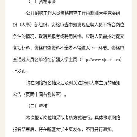
（二）资格审查
公开招聘工作人员资格审查工作由新疆大学党委组
织
（
人事
）
部
组织
，
资格审查中如发现
应聘人员
不符合岗位
条件的情况，取消其报考或聘用资格。应聘
人员
需按时提交
各项材料，资格审查资料不全者不得进入下一环节。资格审
查通过人员名单将在新疆大学主页
（
http://www.xju.edu.cn）
上发布。
请在网络报名结束后及时关注新疆大学主页的通知
公告（页面中间右侧位置）。
（三）考核
本次报考岗位均采取
考核
方式进行
。
具体事项网络
报名结束后，将在新疆大学主页发布，不再另行通知
。