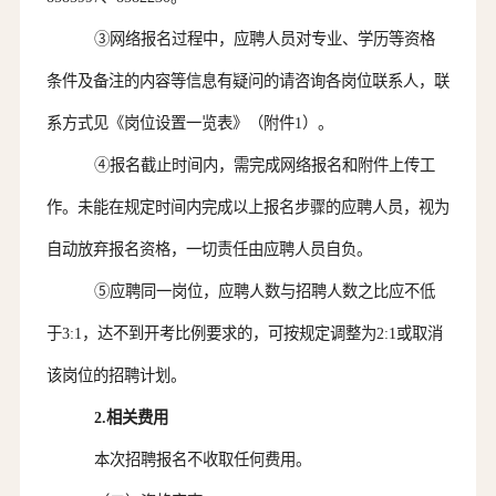
③
网络报名过程中，
应聘
人员对专业、学历等资格
条件及备注的内容等信息有疑问的请咨询各岗位联系人，联
系方式见《岗位设置一览表》（附件
1）。
④
报名截止时间内，
需完成网络报名和附件上传工
作
。未能在规定时间内完成以上报名步骤的
应聘
人员，视为
自动放弃报名资格，一切责任由
应聘
人员自负。
⑤
应聘同一岗位
，
应聘人数与招聘人数之比应不低
于
3:1
，达不到开考比例要求的，
可按规定调整为
2:1或取消
该岗位的招聘计划。
2.相关费用
本次招聘报名不收取任何费用。