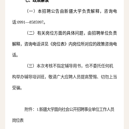
七
、政策解读
（一）本招聘公告由
新疆大学
负责解释，咨询电
话
:
0991—8585997。
（二）有关岗位方面的具体问题，由招聘单位负责
解释，
咨询电话
详见
《
岗位
表》
内岗位所对应的政策咨询电
话。
（三）
本次
考核
不指定辅导用书，也不委托任何机
构举办辅导培训班，敬请广大
应聘人员
提高警惕、切勿上当
受骗。
附件：
1.新疆大学面向社会公开招聘事业单位工作人员
岗位表