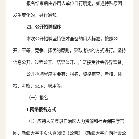
报名结束后由各用人单位自行确定，如遇特殊原因
发生变化的，另行通知。
四
、公开招聘程序
本次公开招聘
坚持德才兼备的用人标准，
按照
公
开、平等、竞争、择优的原则，采取
考核
的方式
进行
。坚持
信息公开、过程公开、结果公开、广泛接受社会各界监督
。
公开招聘
程序主要有
：
报名、资格审查、
考核
、体
检、考察、公示、
聘
用等。
（一）报名
1.
网络报名方式
（
1
）
应聘人员
登录
自治区
人力资源和社会保障厅
官
网、新疆大学主页认真阅读《公告
》《
新疆大学面向社会公