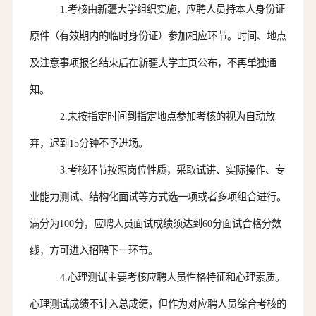
1.
考核
由新疆大学组织实施，
应聘人员
持本人身份证
原件（有效期内的临时身份证）参加
相应环节
。时间、地点
及注意事项
报名
结束后在新疆大学主页公布，不再单独通
知。
2.未按指定时间到指定地点参加
考核
的视为自动放
弃，迟到
15分钟不予进场。
3.
考核环节按照岗位性质，采取试讲、实际操作、专
业能力测试、结构化面试等方式选一项或者多项组合进行。
满分为
100分，应聘人员面试成绩须达到60分面试合格分数
线，方可进入招聘下一环节。
4
.
心理测试主要考核应聘人员性格特征和心理素质。
心理测试成绩不计入总成绩，但作为对应聘人员综合考核的