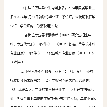
10.
往届和应届毕业生均可报名，
202
4
年应届毕业生
须在
202
4
年
8月31日前取得毕业证、学位证
，
未按期取得毕
业证、学位证的，取消聘用资格；
11.
各岗位专业要求请参考《
2018年研究生招生学
科、专业代码册》（附件
2
）
、《
2012年普通高等学校本科
专业目录》（
附件
3
）、《职业教育专业目录（
2021年）》
（
附件
4
）；
12.
下列人员不得报考事业单位：
（
1）受刑事处罚、
行政处分尚未解除的；（2）立案审查尚未作出结论的；
（3）现役军人、在读的非应届毕业生；（4）已在国家机
关、国有企事业单位的在编在册正式工作人员，单位不同意