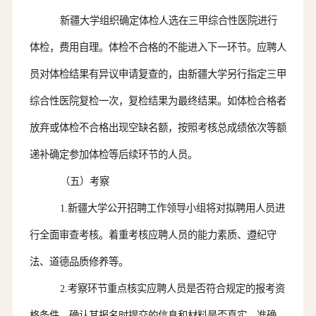
新疆大学组织确定体检人选在
三
甲综合性医院进行
体检
，
费用自理。体检不合格的不能进入下一环节。
应聘人
员
对体检结果有异议申请复查的，由新疆大学
另行指定三甲
综合性医院
复检一次
，
复检
结果为最终结果。
如体检合格者
放弃或体检不合格出现空缺名额，按照考核总成绩依次等额
递补确定参加体检等后续环节的人员。
（五）考察
1.新疆大学公开招聘工作领导小组将对拟聘用人员进
行全面审查考核。着重考核应聘
人员
的能力素质、遵纪守
法、道德品质修养等。
2.
考察环节
重点核实
应聘人员
是否符合规定的报考资
格条件，确认其报名时提交的信息和材料是否真实、准确。