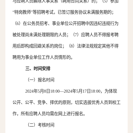
与应聘人员解除人事关系（聘用合同关系）的；（5）参加
“特岗教师”等招聘考试，已签订服务协议未满服务期的；
（6）在公务员招考、事业单位公开招聘中因违纪违规行为
被处理尚未满处理期限的人员；（7）应聘人员不得报考聘
用后即构成回避关系的岗位；（8）法律法规规定其他不得
聘用为事业单位工作人员情形的。
三、时间安排
（
一
）
报名时间
202
4
年
5
月
8
日
1
8
:00
—
202
4
年
5
月
17
日
18:00，为体现
公开、公平、竞争、择优的原则，切实选拔优秀人员到校工
作，所有应聘人员均需在网上进行报名。
（二）考核时间