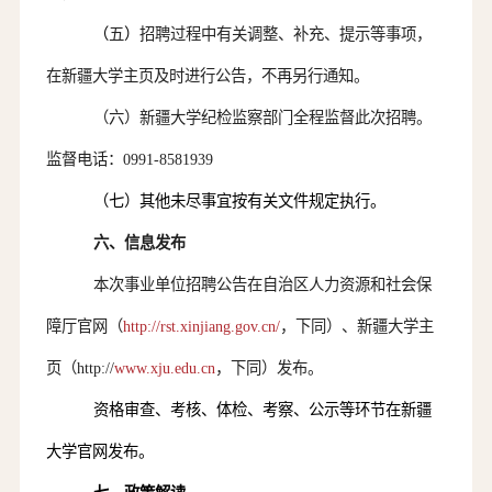
（
五
）
招聘过程中有关调整、补充、提示等事项，
在新疆大学主页及时进行公告，不再另行通知。
（
六
）
新疆大学纪检监察部门全程监督此次招聘。
监督电话：
0991-8581939
（
七
）其他未尽事宜按有关文件规定执行。
六、信息发布
本次事业单位招聘公告
在自治区人力资源和社会保
障厅
官
网（
http://rst.xinjiang.gov.cn/
，下同）、新疆大学主
页（
http://
www.xju.edu.cn
，下同）发布。
资格审查、
考核
、体检、考察、公示等环节
在新疆
大学官网发布。