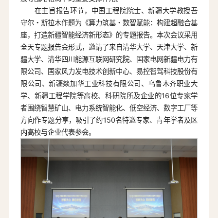
在主旨报告环节，中国工程院院士、新疆大学教授吾
守尔・斯拉木作题为《算力筑基・数智赋能：构建超融合基
座，打造新疆智能经济新形态》的专题报告。本次会议采用
全天专题报告会形式，邀请了来自清华大学、天津大学、新
疆大学、清华四川能源互联网研究院、国家电网新疆电力有
限公司、国家风力发电技术创新中心、易控智驾科技股份有
限公司、新疆燚加华工业科技有限公司、乌鲁木齐职业大
学、新疆工程学院等高校、科研院所及企业的16位专家学
者围绕智慧矿山、电力系统智能化、低空经济、数字工厂等
方向作专题分享，吸引了约150名特邀专家、青年学者及区
内高校与企业代表参会。