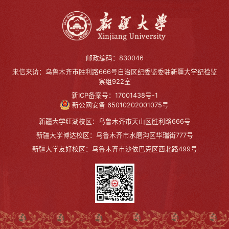
邮政编码：830046
来信来访：乌鲁木齐市胜利路666号自治区纪委监委驻新疆大学纪检监
察组922室
新ICP备案号：17001438号-1
新公网安备 65010202001075号
新疆大学红湖校区：乌鲁木齐市天山区胜利路666号
新疆大学博达校区：乌鲁木齐市水磨沟区华瑞街777号
新疆大学友好校区：乌鲁木齐市沙依巴克区西北路499号