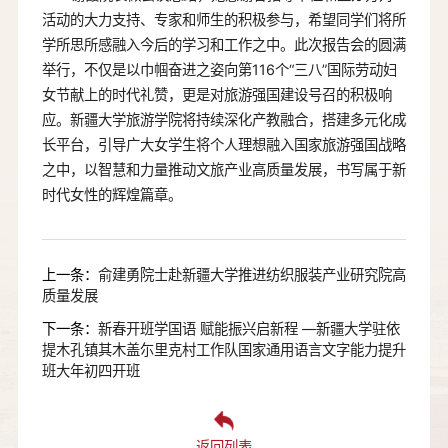
活动的大力支持、专家和师生的积极参与，希望同学们将所
学所思所感融入今后的学习和工作之中。此次报告会的圆满
举行，不仅是以巾帼奋进之姿向第116个“三八”国际劳动妇
女节献上的时代礼赞，更是对旅游强国建设号召的积极响
应。新疆大学旅游学院将持续深化产教融合，搭建多元化成
长平台，引导广大女学生将个人理想融入国家旅游强国战略
之中，以智慧和力量推动文旅产业高质量发展，书写属于新
时代女性的辉煌篇章。
上一条：
俞建勇院士赴新疆大学推进纺织服装产业研究院高
质量发展
下一条：
新春开班学国语 赋能振兴启新程 —新疆大学驻依
提木孔镇其木盖尓里克村工作队国家通用语言文字能力提升
班大年初四开班
返回列表