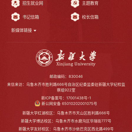
招生就业网
主题教育
书记信箱
校长信箱
新媒体链接
邮政编码：830046
来信来访：乌鲁木齐市胜利路666号自治区纪委监委驻新疆大学纪检监
察组922室
新ICP备案号：17001438号-1
新公网安备 65010202001075号
新疆大学红湖校区：乌鲁木齐市天山区胜利路666号
新疆大学博达校区：乌鲁木齐市水磨沟区华瑞街777号
新疆大学友好校区：乌鲁木齐市沙依巴克区西北路499号