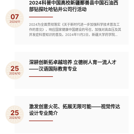
2024科普中国高校新疆鄯善县中国石油西
部钻探吐哈钻井公司行活动
07
2024/11
2024为全面贯彻落实《关于新时代进一步加强科学技术普及工
作的意见》，响应国家健康中国建设的号召，加强对高血压及其
并发症科普知识的普及。2024年11月2日，新疆大学药学院
（药物研究所）、新疆医科大学第一附属医院和中国医学科学院
生物医学工程研究所等单位，在项目负责人范仲雄副教授带领下
前往新疆吐鲁番市鄯善县中国石油西部钻探吐哈钻井公司，组织
开展“丝路健康行、高血压无忧”系列专题讲座。此次活动旨在提
高人民群众...
深耕创新拓卓越培养 立德树人育一流人才
25
——汉语国际教育专业
2024/10
激发创意火花、拓展无限可能——视觉传达
25
设计专业简介
2024/10