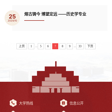
熔古铸今 博望定远 ——历史学专业
25
2024/10
...
...
上页
1
5
6
7
8
9
33
下页
大学热线
信息公开