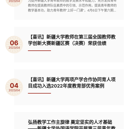
为提升新疆大学青年教师的教学竞赛水平和能力，充分发挥青年
2023/04
教师在提高教师队伍素质中的引领、示范作用，提高青年教师的
教学基本功，助力青年教师“上好一门课”，4月6日下午第六期教
师发展工作坊活动在红湖校区1号教学楼807智慧教室开展，活
动邀请新疆大学第二届青年教师教学竞赛一等奖获得者分享青年
教师教学竞赛的经验和感悟，并与参会教师进行探讨交流，30
余名教师参加了此次活动。生命科学与技术学院夏丽洁老师围绕
《坚守...
【喜讯】新疆大学教师在第三届全国教师教
06
学创新大赛新疆区赛（决赛）荣获佳绩
2023/04
【喜讯】新疆大学两项产学合作协同育人项
04
目成功入选2022年度教育部优秀案例
2023/04
弘扬教学工作主旋律 奠定坚实的人才基础
——新疆大学外国语学院开展第三届青年教