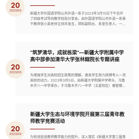
20
2023/03
新疆大学外国语学院公共外语一系于2023年3月15日下午召开
了四级考试导向教学经验分享会，由外国语学院公共外语一系骨
干教师张小英老师主持并发言，郑松副院长、系室负责人、一系
全体教师以及二系部分教师参加了本次教学经验分享会。张小英
以《如何在课堂教学中融入四级技巧》为分享主题，重点介绍了
其在课程《大学英语B》中如何融入四级导向词汇、选词填空技
巧以及课文中融入四级阅读技巧等教学方法与教学经验。参会的
全体教师...
“筑梦清华，成就栋梁”—新疆大学附属中学
高中部参加清华大学张林鍹院长专题讲座
20
2023/03
为增强学生对高校招生政策的理解，激发学生努力拼搏考入一流
高校的动力，2023年3月5日，由新疆大学附属中学牵头、乌鲁
木齐八一中学承办，于乌鲁木齐八一中学（五星校区）睿智楼六
楼学术厅开展了“清华大学张林鍹院长专题讲座”，新疆大学附属
中学及乌鲁木齐八一中学高中部主要领导出席本次讲座。新疆大
学附属中学高一优秀学子、乌鲁木齐八一中学和吉木萨尔中学学
子现场参会；叶城四中、马兰中学部分学生和老师线上参与本次
讲座...
新疆大学生态与环境学院开展第三届青年教
师教学竞赛活动
20
2023/03
为有效促进教师教学能力的提升，深入落实《新疆大学第三届青