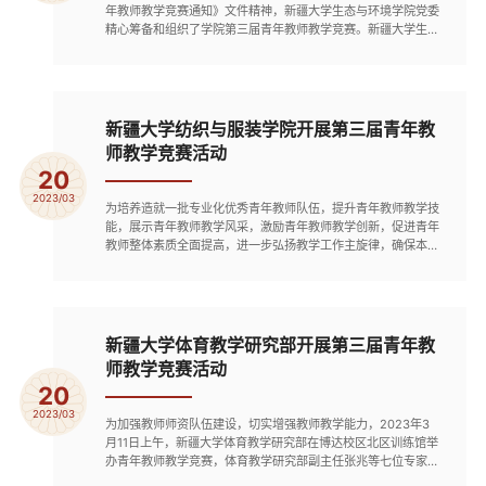
年教师教学竞赛通知》文件精神，新疆大学生态与环境学院党委
精心筹备和组织了学院第三届青年教师教学竞赛。新疆大学生态
与环境学院第三届青年教师教学竞赛于2023年3月14日上午在
博达校区资环楼129教室举行。竞赛由学院副院长伊元荣主持，
评委包括曾强教授，伊元荣教授，刘卫国教授，张仁平教授，汪
溪远副教授。学院16名有教学经验的40岁以下的青年教师参加
了竞赛，部...
新疆大学纺织与服装学院开展第三届青年教
师教学竞赛活动
20
2023/03
为培养造就一批专业化优秀青年教师队伍，提升青年教师教学技
能，展示青年教师教学风采，激励青年教师教学创新，促进青年
教师整体素质全面提高，进一步弘扬教学工作主旋律，确保本科
教学在学校教学中的基础地位，3月16日上午，新疆大学纺织与
服装学院第三届青年教师教学竞赛在纺织与服装工程教学实验综
合楼B201、B203圆满举行。本次教学竞赛按照文科组和工科组
2个组别进行，共有10名40周岁以下教学一线任课教师参加。参
赛的10名...
新疆大学体育教学研究部开展第三届青年教
师教学竞赛活动
20
2023/03
为加强教师师资队伍建设，切实增强教师教学能力，2023年3
月11日上午，新疆大学体育教学研究部在博达校区北区训练馆举
办青年教师教学竞赛，体育教学研究部副主任张兆等七位专家作
为评委出席，共有16位青年教师参加比赛。通过激烈的角逐，