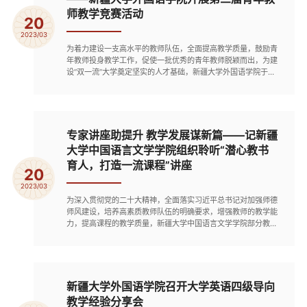
师教学竞赛活动
20
2023/03
为着力建设一支高水平的教师队伍，全面提高教学质量，鼓励青
年教师投身教学工作，促使一批优秀的青年教师脱颖而出，为建
设“双一流”大学奠定坚实的人才基础，新疆大学外国语学院于
2023年3月14日下午9号教学楼509室，开展了第三届青年教师
教学竞赛工作。外国语学院通过各系室系主任、督导听课，遴选
出7名教师参加院级选拔。评委由副院长、系室主任、督导和有
大赛经验的教师组成，根据“新疆大学青年教师教学竞赛评分标
准”对参...
专家讲座助提升 教学发展谋新篇——记新疆
大学中国语言文学学院组织聆听“潜心教书
育人，打造一流课程”讲座
20
2023/03
为深入贯彻党的二十大精神，全面落实习近平总书记对加强师德
师风建设，培养高素质教师队伍的明确要求，增强教师的教学能
力，提高课程的教学质量，新疆大学中国语言文学学院部分教师
于2023年3月2日参加“潜心教书育人，打造一流课程”讲座学习
活动，此次讲座由厦门大学林亚南教授主讲。讲座伊始，林亚南
首先为我们介绍了“四有”好老师的标准，即有理想信念，有道德
情操，有扎实学识，有仁爱之心，并结合自身教学实例，分别对
“...
新疆大学外国语学院召开大学英语四级导向
教学经验分享会