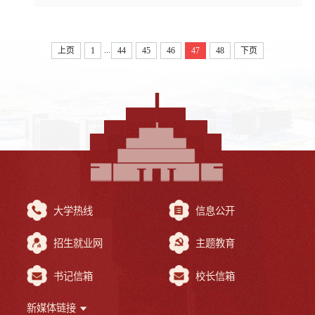
郑瑞丽老师的《恰恰舞基本动作元素》以第一名精彩出圈，朱帅
老师的《排球：双手胸前垫球》、刘星晨老师《羽毛球：学习正
手发高远球》等教学内容也取得了较好成绩，为体育部青年教师
共享了优秀...
...
上页
1
44
45
46
47
48
下页
大学热线
信息公开
招生就业网
主题教育
书记信箱
校长信箱
新媒体链接